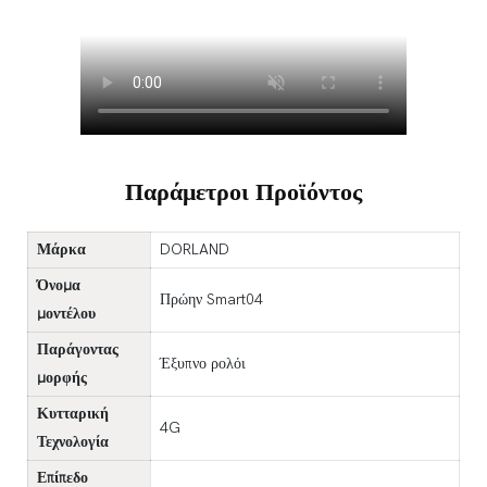
Παράμετροι Προϊόντος
Μάρκα
DORLAND
Όνομα
Πρώην Smart04
μοντέλου
Παράγοντας
Έξυπνο ρολόι
μορφής
Κυτταρική
4G
Τεχνολογία
Επίπεδο