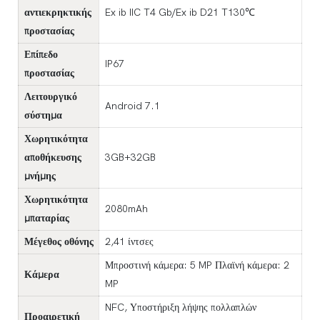
αντιεκρηκτικής
Ex ib IIC T4 Gb/Ex ib D21 T130℃
προστασίας
Επίπεδο
IP67
προστασίας
Λειτουργικό
Android 7.1
σύστημα
Χωρητικότητα
αποθήκευσης
3GB+32GB
μνήμης
Χωρητικότητα
2080mAh
μπαταρίας
Μέγεθος οθόνης
2,41 ίντσες
Μπροστινή κάμερα: 5 MP Πλαϊνή κάμερα: 2
Κάμερα
MP
NFC, Υποστήριξη λήψης πολλαπλών
Προαιρετική