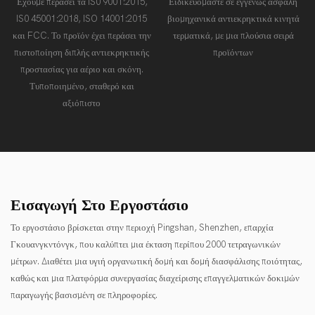
Έχουμε περάσει τα IS0 9001:2015,
Ειδικευόμαστε σε εγγενώς ασφαλή
IS0 45001:2018, ISO 14001:2015
βιομηχανικά αντιεκρηκτικά κινητά
και FCC. Το προϊόν έχει περάσει την
τερματικά, με μια πλούσια σειρά
πιστοποίηση διπλής αντιεκρηκτικής
προϊόντων
προστασίας για αέριο και σκόνη.
Τυποποιημένο, σταθερό και
αξιόπιστο
Εισαγωγή Στο Εργοστάσιο
Το εργοστάσιο βρίσκεται στην περιοχή Pingshan, Shenzhen, επαρχία
Γκουανγκντόνγκ, που καλύπτει μια έκταση περίπου 2000 τετραγωνικών
μέτρων. Διαθέτει μια υγιή οργανωτική δομή και δομή διασφάλισης ποιότητας,
καθώς και μια πλατφόρμα συνεργασίας διαχείρισης επαγγελματικών δοκιμών
παραγωγής βασισμένη σε πληροφορίες.