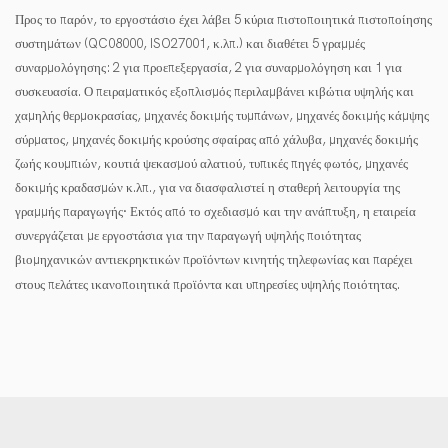
Προς το παρόν, το εργοστάσιο έχει λάβει 5 κύρια πιστοποιητικά πιστοποίησης
συστημάτων (QC08000, ISO27001, κ.λπ.) και διαθέτει 5 γραμμές
συναρμολόγησης: 2 για προεπεξεργασία, 2 για συναρμολόγηση και 1 για
συσκευασία. Ο πειραματικός εξοπλισμός περιλαμβάνει κιβώτια υψηλής και
χαμηλής θερμοκρασίας, μηχανές δοκιμής τυμπάνων, μηχανές δοκιμής κάμψης
σύρματος, μηχανές δοκιμής κρούσης σφαίρας από χάλυβα, μηχανές δοκιμής
ζωής κουμπιών, κουτιά ψεκασμού αλατιού, τυπικές πηγές φωτός, μηχανές
δοκιμής κραδασμών κ.λπ., για να διασφαλιστεί η σταθερή λειτουργία της
γραμμής παραγωγής· Εκτός από το σχεδιασμό και την ανάπτυξη, η εταιρεία
συνεργάζεται με εργοστάσια για την παραγωγή υψηλής ποιότητας
βιομηχανικών αντιεκρηκτικών προϊόντων κινητής τηλεφωνίας και παρέχει
στους πελάτες ικανοποιητικά προϊόντα και υπηρεσίες υψηλής ποιότητας.