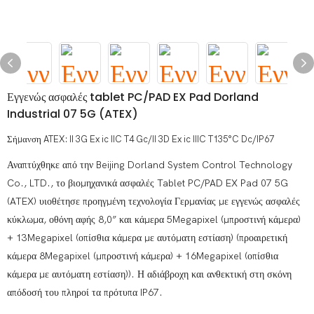
Εγγενώς ασφαλές tablet PC/PAD EX Pad Dorland
Industrial 07 5G (ATEX)
Σήμανση ATEX: II 3G Ex ic IIC T4 Gc/II 3D Ex ic IIIC T135°C Dc/IP67
Αναπτύχθηκε από την Beijing Dorland System Control Technology
Co., LTD., το βιομηχανικά ασφαλές Tablet PC/PAD EX Pad 07 5G
(ATEX) υιοθέτησε προηγμένη τεχνολογία Γερμανίας με εγγενώς ασφαλές
κύκλωμα, οθόνη αφής 8,0” και κάμερα 5Megapixel (μπροστινή κάμερα)
+ 13Megapixel (οπίσθια κάμερα με αυτόματη εστίαση) (προαιρετική
κάμερα 8Megapixel (μπροστινή κάμερα) + 16Megapixel (οπίσθια
κάμερα με αυτόματη εστίαση)). Η αδιάβροχη και ανθεκτική στη σκόνη
απόδοσή του πληροί τα πρότυπα IP67.