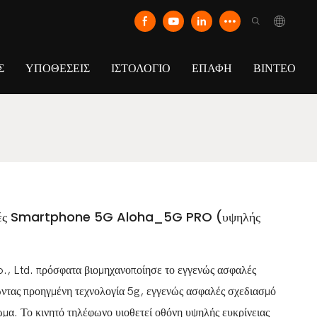
Σ
ΥΠΟΘΈΣΕΙΣ
ΙΣΤΟΛΌΓΙΟ
ΕΠΑΦΉ
ΒΊΝΤΕΟ
λές Smartphone 5G Aloha_5G PRO (υψηλής
 Ltd. πρόσφατα βιομηχανοποίησε το εγγενώς ασφαλές
ας προηγμένη τεχνολογία 5g, εγγενώς ασφαλές σχεδιασμό
ώμα. Το κινητό τηλέφωνο υιοθετεί οθόνη υψηλής ευκρίνειας