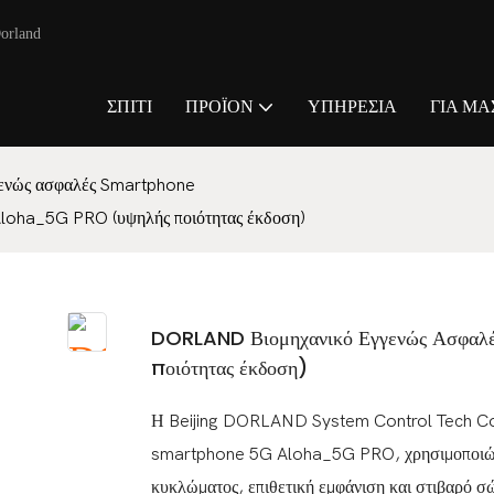
orland
ΣΠΊΤΙ
ΠΡΟΪΌΝ
ΥΠΗΡΕΣΊΑ
ΓΙΑ ΜΑ
ενώς ασφαλές Smartphone
oha_5G PRO (υψηλής ποιότητας έκδοση)
DORLAND Βιομηχανικό Εγγενώς Ασφα
ποιότητας έκδοση)
Η Beijing DORLAND System Control Tech Co.,
smartphone 5G Aloha_5G PRO, χρησιμοποιώντ
κυκλώματος, επιθετική εμφάνιση και στιβαρό σ