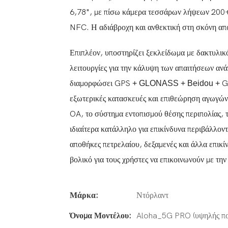
6,78", με πίσω κάμερα τεσσάρων λήψεων 200
NFC. Η αδιάβροχη και ανθεκτική στη σκόνη από
Επιπλέον, υποστηρίζει ξεκλείδωμα με δακτυλικ
λειτουργίες για την κάλυψη των απαιτήσεων αν
διαμορφώσει GPS
+
GLONASS + Beidou +
Ga
εξωτερικές κατασκευές και επιθεώρηση αγωγών,
OA, το σύστημα εντοπισμού θέσης περιπολίας, 
ιδιαίτερα κατάλληλο για επικίνδυνα περιβάλλον
αποθήκες πετρελαίου, δεξαμενές και άλλα επικίν
βολικό για τους χρήστες να επικοινωνούν με τη
Μάρκα:
Ντόρλαντ
Όνομα Μοντέλου:
Aloha_5G PRO (υψηλής πο