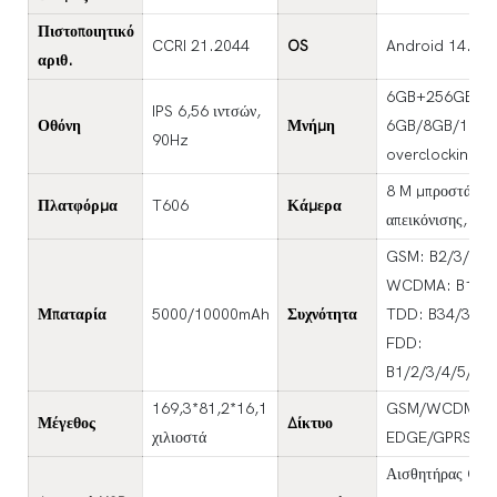
Πιστοποιητικό
CCRI 21.2044
OS
Android 14.0
αριθ.
6GB+256GB (επ
IPS 6,56 ιντσών,
Οθόνη
Μνήμη
6GB/8GB/10GB μ
90Hz
overclocking)
8 M μπροστά, 5
Πλατφόρμα
T606
Κάμερα
απεικόνισης, κάμ
GSM: B2/3/5/8
WCDMA: B1/2/
Μπαταρία
5000/10000mAh
Συχνότητα
TDD: B34/38/3
FDD:
B1/2/3/4/5/7/
169,3*81,2*16,1
GSM/WCDMA/FD
Μέγεθος
Δίκτυο
χιλιοστά
EDGE/GPRS
Αισθητήρας G, Α