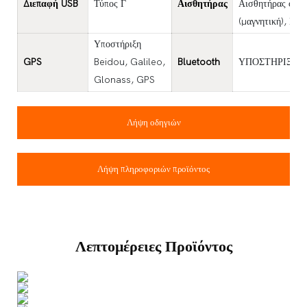
Διεπαφή USB
Τύπος Γ
Αισθητήρας
Αισθητήρας φωτι
(μαγνητική), Γε
Υποστήριξη
GPS
Beidou, Galileo,
Bluetooth
ΥΠΟΣΤΗΡΙΞΗ B
Glonass, GPS
Λήψη οδηγιών
Λήψη πληροφοριών προϊόντος
Λεπτομέρειες Προϊόντος