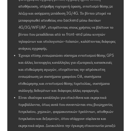
αποθήκευση, υπέρυθρη νυχτερινή όραση, εντοπισμό θέσης με
λέιζερ και ασύρματη μετάδοση 3G/4G. Το βίντεο μπορεί να
μεταφορτωθεί απευθείας στο backend μέσω δικτύων
4G/3G/WIFI/AP, επιτρέποντας στους χρήστες να βλέπουν το
βίντεο που μεταδίδεται από το front-end μέσω κινητών
τηλεφώνων και υπολογιστών-πελατών, καλύπτοντας διάφορες
ανάγκες εγγραφής.
Έχουμε επίσης ενσωματώσει σύστημα εντοπισμού θέσης GPS
και άλλες λειτουργίες κατάλληλες για εξωτερικές κατασκευές
και επιθεώρηση αγωγών, επιτρέποντας την απρόσκοπτη
ενσωμάτωση με συστήματα γραφείου OA, συστήματα
επιθεώρησης και εντοπισμού θέσης περιπολίας, συστήματα
συλλογής δεδομένων και διάφορες άλλες εφαρμογές.
Είναι ιδιαίτερα κατάλληλο για επικίνδυνα και εκρηκτικά
περιβάλλοντα, όπως αυτά που συναντώνται στις βιομηχανίες
πετρελαίου, χημικών, φαρμακευτικών προϊόντων, αποθηκών
πετρελαίου και δεξαμενών, όπου υπάρχουν εύφλεκτα και
εκρηκτικά αέρια. Διευκολύνει την έγκαιρη επικοινωνία μεταξύ