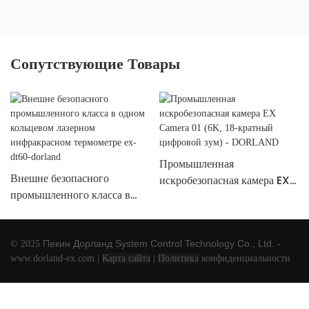
Сопутствующие Товары
Промышленная
Внешне безопасного
искробезопасная камера EX
промышленного класса в
Camera 01 (6K, 18-
одном кольцевом лазерном
кратный цифровой зум) -
инфракрасном термометре
DORLAND
ex-dt60-dorland
Пекин Дорланд
System Control Technology Co., Ltd.
© 2025
-
www.dorland-ex.com
|
Карта сайта
|
Политика
конфиденциальности