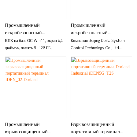
Промышленный
Промышленный
искробезопасный
искробезопасный
карманный компьютер
карманный компьютер
КПК на базе ОС Win11, экран 6,5
Компания Beijing Dorla System
Extremity IS PDA 10
Extremity IS PDA 09 —
дюймов, память 8+128 ГБ,
Control Technology Co., Ltd.
(Windows) - Dorland
Dorland
поддержка 4G, поддержка сканера
выпустила новейший
QR-кодов.
искробезопасный
интеллектуальный полносетевой
взрывозащищенный портативный
терминал промышленного класса
Extremity IS PDA 09, в котором
применены передовые технологии,
искробезопасная
схемотехническая конструкция,
мощный внешний вид и прочный
Промышленный
Взрывозащищенный
корпус.
взрывозащищенный
портативный терминал