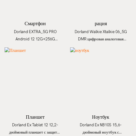
Смартфон
рация
Dorland EXTRA_5G PRO
Dorland Walkie Xtalkie 06_5G
Android 12 12G+256G
DMR цифровая аналоговая
Инфракрасный
внутренняя спутниковая связь
тепловизионный
искробезопасный терминал
искробезопасный смартфон
Планшет
Ноутбук
Dorland Ex Tablet 12 12,2-
Dorland Ex NB10S 15,6-
дюймовый планшет с защитой
дюймовый ноутбук с