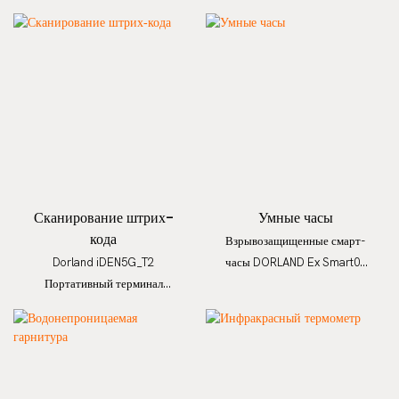
от искробезопасности и
Windows 10 IP65, полностью
степенью защиты IP65
защищенный,
искробезопасный
Сканирование штрих-
Умные часы
кода
Взрывозащищенные смарт-
Dorland iDEN5G_T2
часы DORLAND Ex Smart04
Портативный терминал
Plus с GPS и датчиком пульса
Android, прочный,
взрывозащищенный, со
сканером штрихкодов, NFC
RFID, искробезопасный КПК