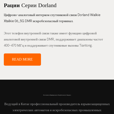
Рации
Серии Dorland
Цифрово-аналоговый интерком спутниковой связи Dorland
Walkie
Xtalkie
06_5G DMR искробезопасный терминал.
Этот телефон внутренней связи также имеет функцию цифровой
аналоговой внутренней связи DMR, поддерживает диапазоны частот
400–470 МГц и поддерживает спутниковые вызовы Tiantong.
READ MORE
Изготовитель Индивидуального Искробезопасного Продукта
Ведущий в Китае профессиональный производитель взрывозащищенных
электрических автоматов и искробезопасных промышленных