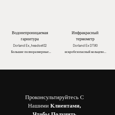
Водонепроницаемая
Инфракрасный
гарнитура
термометр
Dorland Ex_headset02
Dorland Ex DT80
Большие полноразмерные
искробезопасный кольцевой
наушники Bests Studio
лазерный инфракрасный
Wireless с
термометр
шумоподавлением,
искробезопасные,
водонепроницаемые
Проконсультируйтесь С
Нашими
Клиентами,
Чтобы Получить