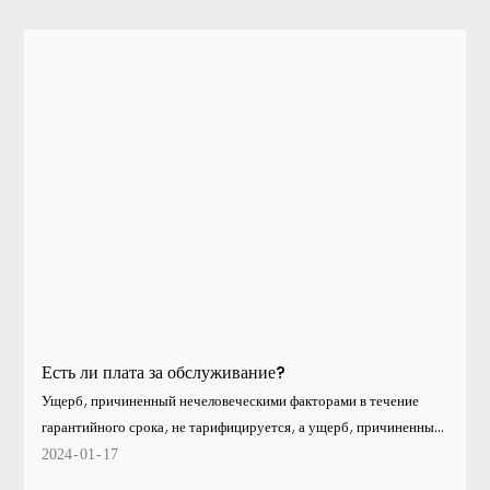
Есть ли плата за обслуживание?
Ущерб, причиненный нечеловеческими факторами в течение
гарантийного срока, не тарифицируется, а ущерб, причиненный
человеческим фактором или форс-мажорными обстоятельствами
2024
01
17
за пределами гарантийного срока, тарифицируется в обычном