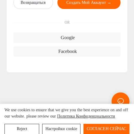
Возвращаться
Создать Мой Аккаунт →
OR
Google
Facebook
We use cookies to ensure that we give you the best experience on and off
our website. please review our
Политика Конфиденциальности
Пекин Дорланд
System Control Technology Co., Ltd.
© 2025
-
Reject
Настройки cookie
СОГЛАСЕН СЕЙЧАС
www.dorland-ex.com
|
Карта сайта
|
Политика
конфиденциальности