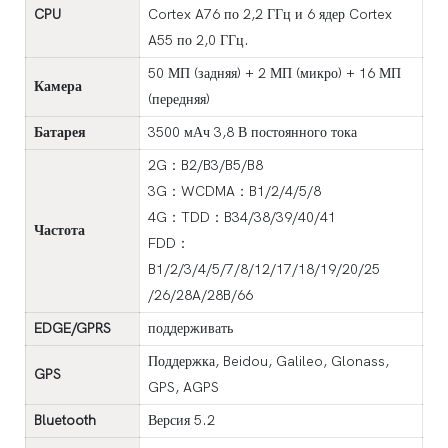
CPU
Cortex A76 по 2,2 ГГц и 6 ядер Cortex
A55 по 2,0 ГГц.
50 МП (задняя) + 2 МП (микро) + 16 МП
Камера
(передняя)
Батарея
3500 мАч 3,8 В постоянного тока
2G：B2/B3/B5/B8
3G：WCDMA：B1/2/4/5/8
4G：TDD：B34/38/39/40/41
Частота
FDD：
B1/2/3/4/5/7/8/12/17/18/19/20/25
/26/28A/28B/66
EDGE/GPRS
поддерживать
Поддержка, Beidou, Galileo, Glonass,
GPS
GPS, AGPS
Bluetooth
Версия 5.2