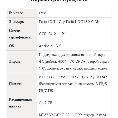
IP-класс
IP68
Эксмарк
Ex ib IIC T4 Gb/ Ex ib IIIC T130℃ Db
Номер
CCRI 24.2111X
сертификата.
OS
Android 13.0
Поддержка двух экранов: основной экран
Экран
4,5 дюйма, 480*1170 QHD+, второй экран
1,05 дюйма, экран с неработающим кодом.
8 ГБ ОЗУ + 256 ГБ ПЗУ UFS2.2 / DDR4X
Память
(Расширяемая оперативная память: 3 ГБ/5
ГБ/7 ГБ)
Расширенная
До 2 ТБ
память
MT6789 (NEXT-G) — G99, 8 ядер, 2 ядра