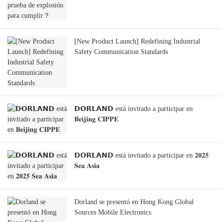
[New Product Launch] Redefining Industrial
Safety Communication Standards
𝗗𝗢𝗥𝗟𝗔𝗡𝗗 está invitado a participar en
𝐁𝐞𝐢𝐣𝐢𝐧𝐠 𝐂𝐈𝐏𝐏𝐄
𝗗𝗢𝗥𝗟𝗔𝗡𝗗 está invitado a participar en 𝟐𝟎𝟐𝟓
𝐒𝐞𝐚 𝐀𝐬𝐢𝐚
Dorland se presentó en Hong Kong Global
Sources Mobile Electronics