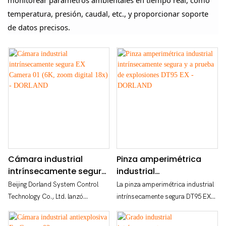
monitorear parámetros ambientales en tiempo real, como
temperatura, presión, caudal, etc., y proporcionar soporte
de datos precisos.
Cámara industrial
Pinza amperimétrica
intrínsecamente segura
industrial
EX Camera 01 (6K, zoom
intrínsecamente segura
Beijing Dorland System Control
La pinza amperimétrica industrial
digital 18x) - DORLAND
y a prueba de
Technology Co., Ltd. lanzó
intrínsecamente segura DT95 EX
explosiones DT95 EX -
recientemente la cámara industrial
de DORLAND es una herramienta
DORLAND
intrínsecamente segura y a prueba
fiable y duradera diseñada para