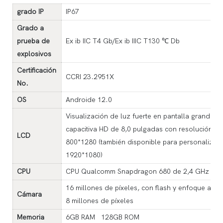
grado IP
IP67
Grado a
prueba de
Ex ib IIC T4 Gb/Ex ib IIIC T130 ℃ Db
explosivos
Certificación
CCRI 23.2951X
No.
OS
Androide 12.0
Visualización de luz fuerte en pantalla grande tác
capacitiva HD de 8,0 pulgadas con resolución
LCD
800*1280 (también disponible para personalizac
1920*1080)
CPU
CPU Qualcomm Snapdragon 680 de 2,4 GHz oct
16 millones de píxeles, con flash y enfoque auto
Cámara
8 millones de píxeles
Memoria
6GB RAM 128GB ROM