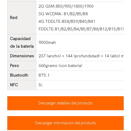
2G GSM:850/900/1800/1900
3G WCDMA: B1/B2/B5/B8
Red
4G TDDLTE:B38/B39/B40/B41
FDDLTE:B1/B2/B3/B4/B5/B7/B8/B12/B13/B17/B2
Capacidad
9000mah
de la batería
Dimensiones
237 (ancho) × 144 (profundidad) × 14 (alto) mm
Peso
660gramo (con batería)
Bluetooth
BT5.1
NFC
Sí.
Descargar detalles del producto
Descargar información del producto