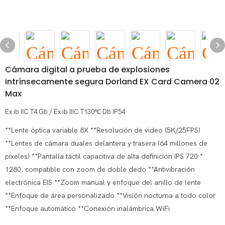
Cámara digital a prueba de explosiones
intrínsecamente segura Dorland EX Card Camera 02
Max
Ex ib IIC T4 Gb / Ex ib IIIC T130℃ Db IP54
**Lente óptica variable 8X **Resolución de video (5K/25FPS)
**Lentes de cámara duales delantera y trasera (64 millones de
píxeles) **Pantalla táctil capacitiva de alta definición IPS 720 *
1280, compatible con zoom de doble dedo **Antivibración
electrónica EIS **Zoom manual y enfoque del anillo de lente
**Enfoque de área personalizado **Visión nocturna a todo color
**Enfoque automático **Conexión inalámbrica WiFi