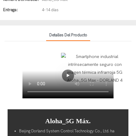
Entrega:
4-14 días
Detalles Del Producto
Aloha_5G Máx.
Beijing Dorland System Control Technology Co., Ltd. ha