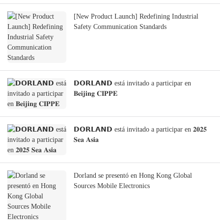
[New Product Launch] Redefining Industrial
Safety Communication Standards
𝗗𝗢𝗥𝗟𝗔𝗡𝗗 está invitado a participar en
𝐁𝐞𝐢𝐣𝐢𝐧𝐠 𝐂𝐈𝐏𝐏𝐄
𝗗𝗢𝗥𝗟𝗔𝗡𝗗 está invitado a participar en 𝟐𝟎𝟐𝟓
𝐒𝐞𝐚 𝐀𝐬𝐢𝐚
Dorland se presentó en Hong Kong Global
Sources Mobile Electronics