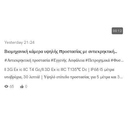
00:12
Yesterday 21:24
Βιομηχανική κάμερα υψηλής προστασίας με αντιεκρηκτική
προστασία DORLAND EX05 (ATEX)
#Αντιεκρηκτική προστασία
#Εγγενής Ασφάλεια
#Πετροχημικά
#Φυσικό Αέριο
II 3G Ex ic IIC T4 Gc/II 3D Ex ic IIIC T135℃ Dc | IP68 (5 μέτρα
υποβρύχια, 30 λεπτά) | Υψηλό επίπεδο προστασίας για 5 μέτρα και 30
λεπτά υποβρύχια | Ψηφιακό ζουμ 18X | Αισθητήρας εικόνας 13
65
0
εκατομμυρίων | Κύρια οθόνη 2,88 ιντσών + οθόνη IPS 1,44 ιντσών |
Μπαταρία υψηλής χωρητικότητας 2500mAh με αντιεκρηκτική
προστασία | Υποστήριξη ρύθμισης πολλαπλών γλωσσών |
Ενσωματωμένο φως LED πλήρωσης | Ενσωματωμένο φως SOS που
αναβοσβήνει | Ενσωματωμένη λειτουργία αυτόματου τερματισμού