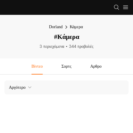
Dorland
Κάμερα
#Κάμερα
3 περιεχόμενα
344 προβολές
Βίντεο
Σορτς
Αρθρο
Αργότερο