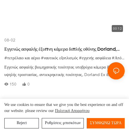
00:12
08-02
Εγγενώς ασφαλής έξυπνη κάμερα διπλής οθόνης Dorland,
ανθεκτική σε εκρήξεις και αδιάβροχη - EX Rugged Camera
#πετρέλαιο και αέριο
#ναυτικός εξοπλισμός
#εγγενής ασφάλεια
#Απόδειξη έκρηξης
05
Εγγενώς ασφαλής βιομηχανικής ποιότητας υποβρύχια κάμερα 8K
υψηλής προστασίας, αντιεκρηκτικής ποιότητας, Dorland Ex ib lIC T4
Gb/Ex ib IIIC T130°C Db Υποβρύχια κάμερα IP68 (5 μέτρα, 30 λεπτά)
150
0
Ψηφιακό ζουμ 18x 70 εκατομμυρίων pixel Εξαιρετικά μεγάλη μπαταρία
2500-3000mAh Υποστηρίζει εξωτερική αποθήκευση έως και 128 GB
We use cookies to ensure that we give you the best experience on and off
Beijing Dorland
System Control
Πνευματικά δικαιώματα © 2025
our website. please review our
Πολιτική Απορρήτου
Technology Co., Ltd.
-
www.dorland-ex.com
|
Χάρτης Ιστοτόπου
|
Πολιτική
Απορρήτου
Reject
Ρυθμίσεις μπισκότων
ΣΥΜΦΩΝΏ ΤΏΡΑ