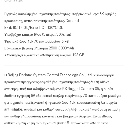
2025-11-05
Εγγενώς ασφαλής βιομηχανικής ποιότητας υποβρύχια κάμερα 8K υψηλής
προστασίας, αντιεκρηκτικής ποιότητας, Dorland
Ex ib lIC T4 Gb/Ex ib IIIC T130°C Db
Υποβρύχια κάμερα IP68 (5 μέτρα, 30 λεπτά)
Ψηφιακό ζουμ 18x 70 εκατομμυρίων pixel
Εξαιρετικά μεγάλη μπαταρία 2500-3000mAh
Υποστηρίζει εξωτερική αποθήκευση έως και 128 GB
Η Beijing Dorland System Control Technology Co., Ltd. κυκλοφόρησε
πρόσφατα την εγγενώς ασφαλή βιομηχανικής ποιότητας διπλή οθόνη,
αντιεκρηκτική και αδιάβροχη κάμερα EX Rugged Camera 05, η οποία
διαθέτει εγγραφή 8K εξαιρετικά υψηλής ευκρίνειας, 70 εκατομμύρια pixel για
φωτογραφία, επεξεργαστή ψηφιακού ζουμ 18x, ενσωματωμένη λειτουργία
anti-shake, σταθερή και καθαρή δυναμική λήψη, ακριβή αυτόματη εστίαση
και καθαρή παρουσίαση κοντινών και μακρινών σκηνών. Είναι επίσης
ανθεκτική στη λήψη ακόμη και σε βάθος 5 μέτρων κάτω από το νερό.