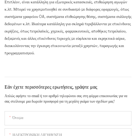
Επιπλέον, είναι κατάλληλη για εξωτερικές κατασκευές, επιθεώρηση αγωγών
κ.λπ. Μπορεί να χρησιμοποιηθεί σε συνδυασμό με διάφορες εφαρμογές, όπως
συστήματα γραφείου OA, συστήματα επιθεώρησης θέσης, συστήματα συλλογής
δεδομένων κ.λπ. Ιδιαίτερα κατάλληλη για σκληρά περιβάλλοντα με επικίνδυνες
εκρήξεις, όπως πετρελαϊκές, χημικές, φαρμακευτικές, αποθήκες πετρελαίου,
δεξαμενές και άλλες επικίνδυνες περιοχές με εύφλεκτα και εκρηκτικά αέρια,
διευκολύνοντας την έγκαιρη επικοινωνία μεταξύ χρηστών, παραγωγής και
προγραμματισμού.
Εάν έχετε περισσότερες ερωτήσεις, γράψτε μας
Απλώς αφήστε το email ή τον αριθμό τηλεφώνου σας στη φόρμα επικοινωνίας για να
σας στείλουμε μια δωρεάν προσφορά για τη μεγάλη γκάμα των σχεδίων μας!
Όνομα
ΗΛΕΚΤΡΟΝΙΚΗ ΔΙΕΥΘΥΝΣΗ