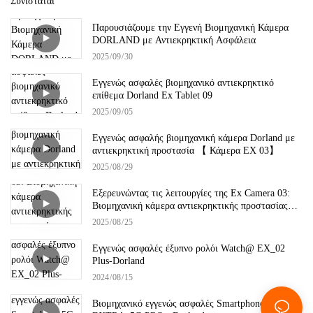
Συνιστάται
Παρουσιάζουμε την Εγγενή Βιομηχανική Κάμερα
DORLAND με Αντιεκρηκτική Ασφάλεια
2025
09
30
Εγγενώς ασφαλές βιομηχανικό αντιεκρηκτικό
επίθεμα Dorland Ex Tablet 09
2025
09
05
Εγγενώς ασφαλής βιομηχανική κάμερα Dorland με
αντιεκρηκτική προστασία 【 Κάμερα EX 03】
2025
08
29
Εξερευνώντας τις λειτουργίες της Ex Camera 03:
Βιομηχανική κάμερα αντιεκρηκτικής προστασίας
Περιγραφή προϊόντος - DORLAND
2025
08
25
Εγγενώς ασφαλές έξυπνο ρολόι Watch@ EX_02
Plus-Dorland
2024
08
15
Βιομηχανικό εγγενώς ασφαλές Smartphone 5G