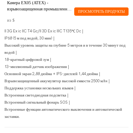
Камера EX05 (ATEX) -
взрывозащищенная промышленная
ПРОСМОТРЕТЬ ПРОДУКТЫ
камера DORLAND с высокой
из
$
степенью защиты.
II 3G Ex ic IIC T4 Gc/II 3D Ex ic IIIC T135℃ Dc |
IP68 (5 м под водой, 30 мин) |
Высокий уровень защиты на глубине 5 метров и в течение 30 минут под
водой |
18-кратный цифровой зум |
13-миллионный датчик изображения |
Основной экран 2,88 дюйма + IPS-дисплей 1,44 дюйма |
Взрывозащищенный аккумулятор высокой емкости 2500 мАч |
Поддержка установки нескольких языков |
Встроенная светодиодная подсветка |
Встроенный сигнальный фонарь SOS |
Встроенные функции автоматического выключения и автоматической
заставки.