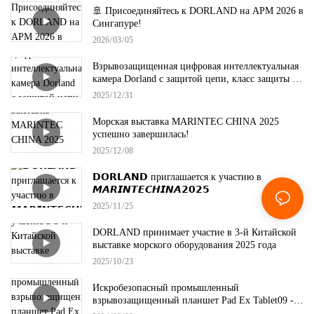
🚢 Присоединяйтесь к DORLAND на APM 2026 в
Сингапуре!
2026
03
05
Взрывозащищенная цифровая интеллектуальная
камера Dorland с защитой цепи, класс защиты Ex
Camera R8.
2025
12
31
Морская выставка MARINTEC CHINA 2025
успешно завершилась!
2025
12
08
𝗗𝗢𝗥𝗟𝗔𝗡𝗗 приглашается к участию в
𝙈𝘼𝙍𝙄𝙉𝙏𝙀𝘾𝙃𝙄𝙉𝘼𝟮𝟬𝟮𝟱
2025
11
25
DORLAND принимает участие в 3-й Китайской
выставке морского оборудования 2025 года
2025
10
23
Искробезопасный промышленный
взрывозащищенный планшет Pad Ex Tablet09 -
Dorland