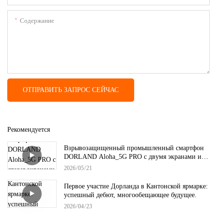
Содержание
ОТПРАВИТЬ ЗАПРОС СЕЙЧАС
Рекомендуется
Взрывозащищенный промышленный смартфон
DORLAND Aloha_5G PRO с двумя экранами и
поддержкой 5G, версия High-End.
2026
05
21
Первое участие Дорланда в Кантонской ярмарке:
успешный дебют, многообещающее будущее.
2026
04
23