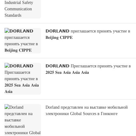
𝗗𝗢𝗥𝗟𝗔𝗡𝗗 приглашается принять участие в
𝐁𝐞𝐢𝐣𝐢𝐧𝐠 𝐂𝐈𝐏𝐏𝐄
𝗗𝗢𝗥𝗟𝗔𝗡𝗗 Приглашается принять участие в
𝟐𝟎𝟐𝟓 𝐒𝐞𝐚 𝐀𝐬𝐢𝐚 𝐀𝐬𝐢𝐚 𝐀𝐬𝐢𝐚
Dorland представлен на выставке мобильной
электроники Global Sources в Гонконге