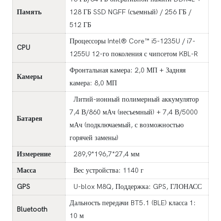
Память
128 ГБ SSD NGFF (съемный) / 256 ГБ /
512 ГБ
Процессоры Intel® Core™ i5-1235U / i7-
CPU
1255U 12-го поколения с чипсетом KBL-R
Фронтальная камера: 2,0 МП + Задняя
Камеры
камера: 8,0 МП
Литий-ионный полимерный аккумулятор
7,4 В/860 мАч (несъемный) + 7,4 В/5000
Батарея
мАч (подключаемый, с возможностью
горячей замены)
Измерение
289,9*196,7*27,4 мм
Масса
Вес устройства: 1140 г
GPS
U-blox M8Q, Поддержка: GPS, ГЛОНАСС
Дальность передачи BT5.1 (BLE) класса 1:
Bluetooth
10 м