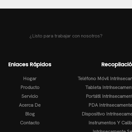
¿Listo para trabajar con nosotros?
Enlaces Rápidos
Recopilaci
Hogar
Teléfono Móvil Intrínsec
Producto
Tableta Intrínsecamen
Servicio
Portátil Intrínsecame
Acerca De
PDA Intrínsecament
Blog
Dispositivo Intrínsecam
Contacto
Instrumentos Y Cali
Intrínsecamente S