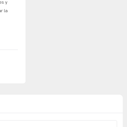
es y
r la