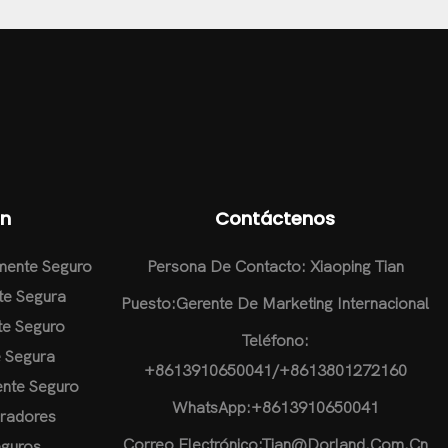
ón
Contáctenos
amente Seguro
Persona De Contacto: Xiaoping Tian
te Segura
Puesto:Gerente De Marketing Internacional
nte Seguro
Teléfono:
e Segura
+8613910650041/+8613801272160
ente Seguro
WhatsApp:
+8613910650041
bradores
Correo Electrónico:
Tian@dorland.com.cn
eguros