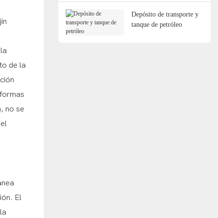
Depósito de transporte y
in
tanque de petróleo
la
to de la
ción
s formas
n, no se
el
canea
ión. El
la