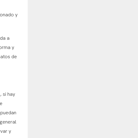
ionado y
uda a
forma y
datos de
, si hay
de
e puedan
 general
rvar y