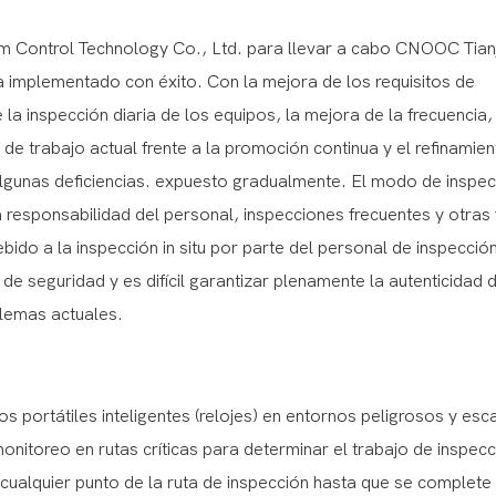
m Control Technology Co., Ltd. para llevar a cabo CNOOC Tianj
a implementado con éxito. Con la mejora de los requisitos de
la inspección diaria de los equipos, la mejora de la frecuencia, 
de trabajo actual frente a la promoción continua y el refinamien
lgunas deficiencias. expuesto gradualmente. El modo de inspec
a responsabilidad del personal, inspecciones frecuentes y otra
ebido a la inspección in situ por parte del personal de inspecció
e seguridad y es difícil garantizar plenamente la autenticidad d
blemas actuales.
os portátiles inteligentes (relojes) en entornos peligrosos y es
onitoreo en rutas críticas para determinar el trabajo de inspecc
ualquier punto de la ruta de inspección hasta que se complete 