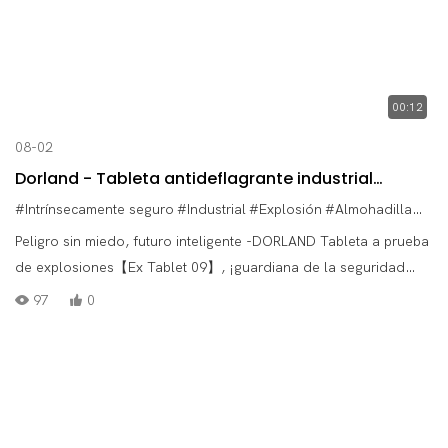
00:12
08-02
Dorland - Tableta antideflagrante industrial
intrínsecamente segura 09
#Intrínsecamente seguro
#Industrial
#Explosión
#Almohadilla
#Tab
Peligro sin miedo, futuro inteligente -DORLAND Tableta a prueba
de explosiones【Ex Tablet 09】, ¡guardiana de la seguridad
industrial!
97
0