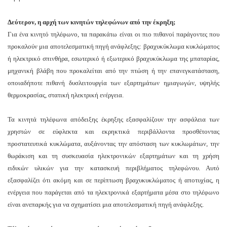
Δεύτερον, η αρχή των κινητών τηλεφώνων από την έκρηξη;
Για ένα κινητό τηλέφωνο, τα παρακάτω είναι οι πιο πιθανοί παράγοντες που
προκαλούν μια αποτελεσματική πηγή ανάφλεξης: βραχυκύκλωμα κυκλώματος
ή ηλεκτρικό σπινθήρα, εσωτερικό ή εξωτερικό βραχυκύκλωμα της μπαταρίας,
μηχανική βλάβη που προκαλείται από την πτώση ή την επανεγκατάσταση,
οποιαδήποτε πιθανή δυσλειτουργία των εξαρτημάτων ημιαγωγών, υψηλής
θερμοκρασίας, στατική ηλεκτρική ενέργεια.
Τα κινητά τηλέφωνα απόδειξης έκρηξης εξασφαλίζουν την ασφάλεια των
χρηστών σε εύφλεκτα και εκρηκτικά περιβάλλοντα προσθέτοντας
προστατευτικά κυκλώματα, αυξάνοντας την απόσταση των κυκλωμάτων, την
θωράκιση και τη συσκευασία ηλεκτρονικών εξαρτημάτων και τη χρήση
ειδικών υλικών για την κατασκευή περιβλήματος τηλεφώνου. Αυτό
εξασφαλίζει ότι ακόμη και σε περίπτωση βραχυκυκλώματος ή αποτυχίας, η
ενέργεια που παράγεται από τα ηλεκτρονικά εξαρτήματα μέσα στο τηλέφωνο
είναι ανεπαρκής για να σχηματίσει μια αποτελεσματική πηγή ανάφλεξης.