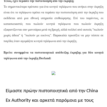
Τέλος, έχει περάσει την πιστοποίηση από την έκρηξη;
Το σημαντικότερο πρότυπο για ένα κινητό τηλέφωνο που ανήκει στην έκρηξη
είναι ότι το τηλέφωνο πρέπει να περάσει την πιστοποίηση από την έκρηξη που
εκδίδεται από μια εθνική υπηρεσία επιθεώρησης. Επί του παρόντος, οι
κατασκευαστές που πωλούν κινητά τηλέφωνα που πωλούν έκρηξη
εξαφανίζονται σαν μανιτάρια μετά τη βροχή, αλλά πολλοί από αυτούς "πωλούν
χωρίς άδεια" ή "πωλούν με εικόνες". Παρακαλώ προσέξτε να μην πέσετε σε
παγίδες όταν αγοράζετε κινητά τηλέφωνα από την έκρηξη.
Βρείτε συνημμένα τα πιστοποιητικά απόδειξης έκρηξης για δύο κινητά
τηλέφωνα από την έκρηξη Dorland:
Είμαστε πρώην πιστοποιητικά από την China
Ex Authority και αρκετά παρόμοια με τους