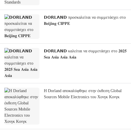
𝗗𝗢𝗥𝗟𝗔𝗡𝗗 προσκαλείται να συμμετάσχει στο
𝐁𝐞𝐢𝐣𝐢𝐧𝐠 𝐂𝐈𝐏𝐏𝐄
𝗗𝗢𝗥𝗟𝗔𝗡𝗗 καλείται να συμμετάσχει στο 𝟐𝟎𝟐𝟓
𝐒𝐞𝐚 𝐀𝐬𝐢𝐚 𝐀𝐬𝐢𝐚 𝐀𝐬𝐢𝐚
Η Dorland αποκαλύφθηκε στην έκθεση Global
Sources Mobile Electronics του Χονγκ Κονγκ