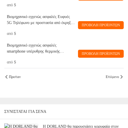
Προστασία Unicorn10 PRO (Υψηλή
από
$
έκδοση)
Βιομηχανικό εγγενώς ασφαλές Ευφυές
5G Τηλέφωνο με προστασία από έκρηξη
ΠΡΟΒΟΛΉ ΠΡΟΪΌΝΤΩΝ
EX_08 PRO-Dorland
από
$
Βιομηχανικό εγγενώς ασφαλές
smartphone υπέρυθρης θερμικής
ΠΡΟΒΟΛΉ ΠΡΟΪΌΝΤΩΝ
απεικόνισης Unicorn9 - Dorland
από
$
Προπαν
Επόμενο
ΣΥΝΙΣΤΆΤΑΙ ΓΙΑ ΣΈΝΑ
Η DORLAND θα παρουσιάσει κορυφαία στον