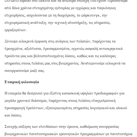
Dorland εδρεύει στο Πεκίνο και τα ανώτερα στελέχη που έχουν περισσότερα
από δέκα χρόνια επιτυχημένης εμπειρίας με εγχώριες και παγκόσμιες
επιχειρήσεις, ασχολούνται με τη διαχείριση, το μάρκετινγκ, την
επιχειρηματική ανάπτυξη, την τεχνική υποστήριξη, τις υπηρεσίες.
εργαζομένων.
Δίνουμε ειλικρινά έμφαση στις ανάγκες των πελατών, παρέχοντας τα
προηγμένα, αξιόπιστα, προσαρμοσμένα, εγγενώς ασφαλή αντιεκρηκτικά
προϊόντα μας και βελτιστοποιημένες λύσεις, καθώς και τις καλύτερες
υπηρεσίες στους πελάτες μας στις βιομηχανίες. Ανυπομονούμε ειλικρινά να
συνεργαστούμε μαζί σας.
Εταιρική φιλοσοφία
Η εταιρεία θα δεσμευτεί για έξυπνη κατασκευή υψηλών προδιαγραφών για
μεγάλο χρονικό διάστημα, παρέχοντας στους πελάτες επαγγελματική
προσαρμογή προϊόντων, εξατομικευμένες υπηρεσίες λογισμικού και υλικού
και λύσεις.
Συνεχής αύξηση των επενδύσεων στην έρευνα, καθιέρωση συνεργασίας
βιομηχανικών πανεπιστημιακών ερευνητικών προγραμμάτων με πανεπιστήμια