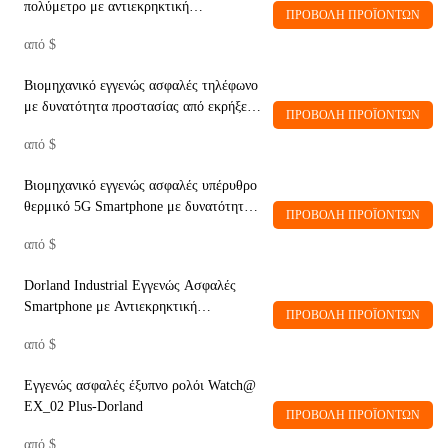
πολύμετρο με αντιεκρηκτική
ΠΡΟΒΟΛΉ ΠΡΟΪΌΝΤΩΝ
προστασία__Πολύμετρο 87v EX-Dorland
από
$
Βιομηχανικό εγγενώς ασφαλές τηλέφωνο
με δυνατότητα προστασίας από εκρήξεις
ΠΡΟΒΟΛΉ ΠΡΟΪΌΝΤΩΝ
DL_01 Dorland
από
$
Βιομηχανικό εγγενώς ασφαλές υπέρυθρο
θερμικό 5G Smartphone με δυνατότητα
ΠΡΟΒΟΛΉ ΠΡΟΪΌΝΤΩΝ
απεικόνισης, ευέλικτο_5G PRO-
από
$
DORLAND
Dorland Industrial Εγγενώς Ασφαλές
Smartphone με Αντιεκρηκτική
ΠΡΟΒΟΛΉ ΠΡΟΪΌΝΤΩΝ
Προστασία Unicorn10 PRO (Υψηλή
από
$
έκδοση)
Εγγενώς ασφαλές έξυπνο ρολόι Watch@
EX_02 Plus-Dorland
ΠΡΟΒΟΛΉ ΠΡΟΪΌΝΤΩΝ
από
$