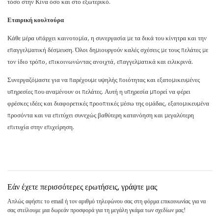
τόσο στην Κίνα όσο και στο εξωτερικό.
Εταιρική κουλτούρα
Κάθε μέρα υπάρχει καινοτομία, η συνεργασία με τα δικά του κίνητρα και την
επαγγελματική δέσμευση. Όλοι δημιουργούν καλές σχέσεις με τους πελάτες με
τον ίδιο τρόπο, επικοινωνώντας ανοιχτά, επαγγελματικά και ειλικρινά.
Συνεργαζόμαστε για να παρέχουμε υψηλής ποιότητας και εξατομικευμένες
υπηρεσίες που αναμένουν οι πελάτες. Αυτή η υπηρεσία μπορεί να φέρει
φρέσκες ιδέες και διαφορετικές προοπτικές μέσω της ομάδας, εξατομικευμένα
προσόντα και να επιτύχει συνεχώς βαθύτερη κατανόηση και μεγαλύτερη
επιτυχία στην επιχείρηση.
Εάν έχετε περισσότερες ερωτήσεις, γράψτε μας
Απλώς αφήστε το email ή τον αριθμό τηλεφώνου σας στη φόρμα επικοινωνίας για να
σας στείλουμε μια δωρεάν προσφορά για τη μεγάλη γκάμα των σχεδίων μας!