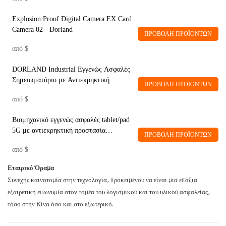
Explosion Proof Digital Camera EX Card
Camera 02 - Dorland
ΠΡΟΒΟΛΉ ΠΡΟΪΌΝΤΩΝ
από
$
DORLAND Industrial Εγγενώς Ασφαλές
Σημειωματάριο με Αντιεκρηκτική
ΠΡΟΒΟΛΉ ΠΡΟΪΌΝΤΩΝ
Προστασία Ex NB09S
από
$
Βιομηχανικό εγγενώς ασφαλές tablet/pad
5G με αντιεκρηκτική προστασία
ΠΡΟΒΟΛΉ ΠΡΟΪΌΝΤΩΝ
XPad_08 DORLAND
από
$
Εταιρικό Όραμα
Συνεχής καινοτομία στην τεχνολογία, προκειμένου να είναι μια επάξια
εξαιρετική επωνυμία στον τομέα του λογισμικού και του υλικού ασφαλείας,
τόσο στην Κίνα όσο και στο εξωτερικό.