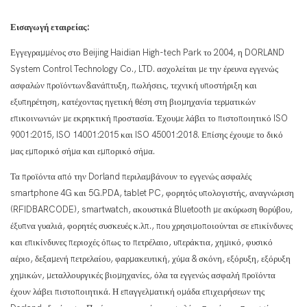
Εισαγωγή εταιρείας:
Εγγεγραμμένος στο Beijing Haidian High-tech Park το 2004, η DORLAND
System Control Technology Co., LTD. ασχολείται με την έρευνα εγγενώς
ασφαλών προϊόντων&ανάπτυξη, πωλήσεις, τεχνική υποστήριξη και
εξυπηρέτηση, κατέχοντας ηγετική θέση στη βιομηχανία τερματικών
επικοινωνιών με εκρηκτική προστασία. Έχουμε λάβει το πιστοποιητικό ISO
9001:2015, ISO 14001:2015 και ISO 45001:2018. Επίσης έχουμε το δικό
μας εμπορικό σήμα και εμπορικό σήμα.
Τα προϊόντα από την Dorland περιλαμβάνουν το εγγενώς ασφαλές
smartphone 4G και 5G.PDA, tablet PC, φορητός υπολογιστής, αναγνώριση
(RFIDBARCODE), smartwatch, ακουστικά Bluetooth με ακύρωση θορύβου,
έξυπνα γυαλιά, φορητές συσκευές κ.λπ., που χρησιμοποιούνται σε επικίνδυνες
και επικίνδυνες περιοχές όπως το πετρέλαιο, υπεράκτια, χημικό, φυσικό
αέριο, δεξαμενή πετρελαίου, φαρμακευτική, χύμα & σκόνη, εξόρυξη, εξόρυξη
χημικών, μεταλλουργικές βιομηχανίες, όλα τα εγγενώς ασφαλή προϊόντα
έχουν λάβει πιστοποιητικά. Η επαγγελματική ομάδα επιχειρήσεων της