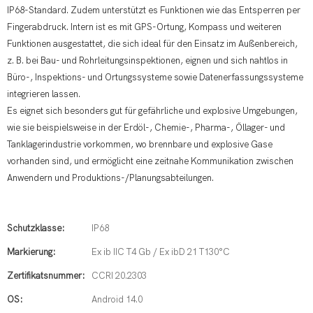
IP68-Standard. Zudem unterstützt es Funktionen wie das Entsperren per
Fingerabdruck. Intern ist es mit GPS-Ortung, Kompass und weiteren
Funktionen ausgestattet, die sich ideal für den Einsatz im Außenbereich,
z. B. bei Bau- und Rohrleitungsinspektionen, eignen und sich nahtlos in
Büro-, Inspektions- und Ortungssysteme sowie Datenerfassungssysteme
integrieren lassen.
Es eignet sich besonders gut für gefährliche und explosive Umgebungen,
wie sie beispielsweise in der Erdöl-, Chemie-, Pharma-, Öllager- und
Tanklagerindustrie vorkommen, wo brennbare und explosive Gase
vorhanden sind, und ermöglicht eine zeitnahe Kommunikation zwischen
Anwendern und Produktions-/Planungsabteilungen.
Schutzklasse:
IP68
Markierung:
Ex ib IIC T4 Gb / Ex ibD 21 T130°C
Zertifikatsnummer:
CCRI 20.2303
OS:
Android 14.0