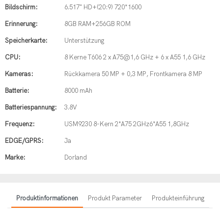
Bildschirm:
6.517" HD+(20:9) 720*1600
Erinnerung:
8GB RAM+256GB ROM
Speicherkarte:
Unterstützung
CPU:
8 Kerne T606 2 x A75@1,6 GHz + 6 x A55 1,6 GHz
Kameras:
Rückkamera 50 MP + 0,3 MP, Frontkamera 8 MP
Batterie:
8000 mAh
Batteriespannung:
3.8V
Frequenz:
USM9230 8-Kern 2*A75 2GHz6*A55 1,8GHz
EDGE/GPRS:
Ja
Marke:
Dorland
Produktinformationen
Produkt Parameter
Produkteinführung