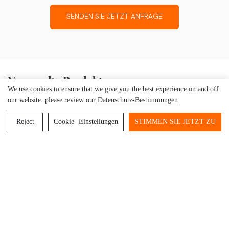
SENDEN SIE JETZT ANFRAGE
Verwandte Produkte
We use cookies to ensure that we give you the best experience on and off
our website. please review our
Datenschutz-Bestimmungen
Reject
Cookie -Einstellungen
STIMMEN SIE JETZT ZU
EX Robuste Kamera 05 -
Kamera EX05 (ATEX) -
DORLAND Industrielle
DORLAND Industrielle,
eigensichere Kamera
explosionsgeschützte
Kamera mit hohem
Schutzgrad
Beijing Dorland
System Control Technology Co.,
Copyright © 2026
Ltd.
-
www.dorland-ex.com
|
Sitemap
|
Datenschutzerklärung