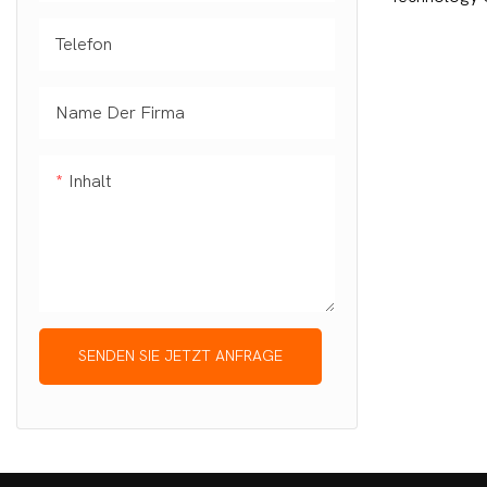
eigensichere
Telefon
Industrie-No
modernster 
Name Der Firma
verfügt über
Schaltkreis,
Inhalt
(Touchscreen
Megapixel-F
und staubdic
unterstützt
Fingerabdru
Bluetooth, i
SENDEN SIE JETZT ANFRAGE
weitere Funkt
Einsatz im F
der Inspekti
Es ist kompa