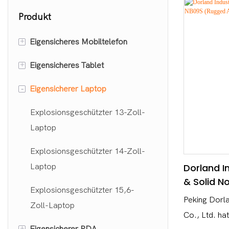
Produkt
+
Eigensicheres Mobiltelefon
+
Eigensicheres Tablet
Eigensicheres Smartphone
-
Eigensicherer Laptop
Eigensicheres Funktionstelefon
Eigensicheres Windows-Tablet
Eigensicheres Android-Tablet
Explosionsgeschützter 13-Zoll-
Laptop
Explosionsgeschützter 14-Zoll-
Dorland In
Laptop
& Solid N
Explosionsgeschützter 15,6-
(Rugged A
Peking Dorl
Zoll-Laptop
Co., Ltd. hat
+
Eigensicherer PDA