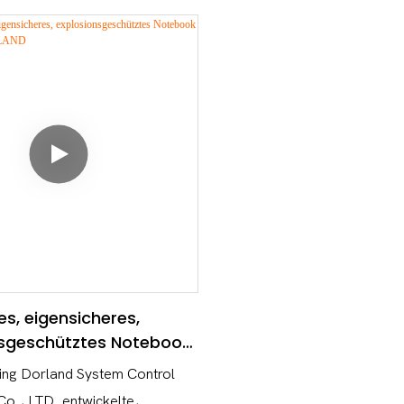
icheren Laptop Ex NB09 (AI
eigensichere und explosions
) auf den Markt gebracht. Es
Industrie-Notebook Ex NB10S
ein an sich sicheres
modernster Technologie ausg
sign, ein robustes
verfügt über einen eigensiche
bild und einen stabilen Körper
Schaltkreis, ein 15,6-Zoll-Di
2,0-Megapixel-Frontkamera. 
wasser- und staubdicht gem
Standard. Darüber hinaus unt
Notebook Fingerabdrucker
und Bluetooth, integriertes G
Höhenmesser, Kompass und 
Funktionen, die für den Einsat
les, eigensicheres,
B. bei Bauarbeiten und
nsgeschütztes Notebook
Rohrleitungsinspektionen, gee
-DORLAND
ing Dorland System Control
kann mit Büroautomationssy
o., LTD. entwickelte,