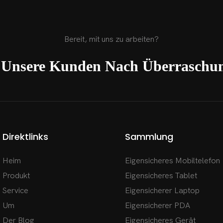
ionssystemen,
emen und
Bereit, mit uns zu arbeiten?
ungssystemen. Besonders
es für den Einsatz in
e Unsere Kunden Nach Überraschun
efährdeten Bereichen wie der
mie-, Pharma- und
strie, Öldepots, Tanklagern
en mit brennbaren und
Gasen. Es ermöglicht den
Direktlinks
Sammlung
 einfache und zeitnahe
Heim
Eigensicheres Mobiltelefon
on.
Produkt
Eigensicheres Tablet
Service
Eigensicherer Laptop
Um
Eigensicherer PDA
Der Blog
Eigensicheres Gerät