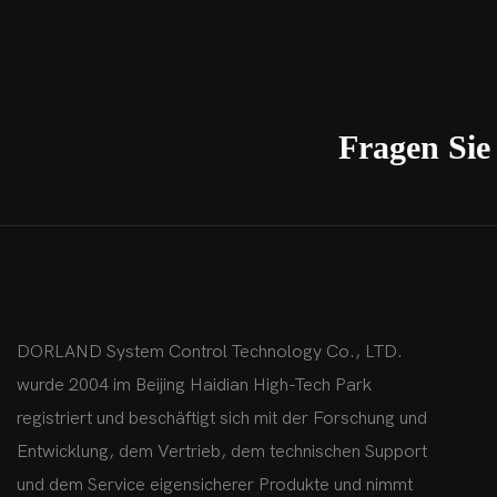
Büroautomat
Ortungssyst
Datenerfass
geeignet ist 
Fragen Si
explosionsg
Erdöl-, Che
Rüstungsindu
sowie an Ort
explosiven 
Nutzern eine
DORLAND System Control Technology Co., LTD.
Kommunikati
wurde 2004 im Beijing Haidian High-Tech Park
registriert und beschäftigt sich mit der Forschung und
Entwicklung, dem Vertrieb, dem technischen Support
und dem Service eigensicherer Produkte und nimmt