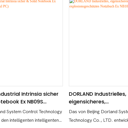
dustrial Intrinsia sicher
DORLAND Industrielles,
otebook Ex NB09S
eigensicheres,
I PC)
explosionsgeschütztes
and System Control Technology
Das von Beijing Dorland Sys
Ex NB10S
 den intelligenten intelligenten
Technology Co., LTD. entwick