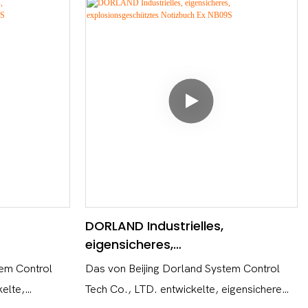
DORLAND Industrielles,
eigensicheres,
 Notizbuch
explosionsgeschütztes Notizbuch
tem Control
Das von Beijing Dorland System Control
Ex NB09S
elte,
Tech Co., LTD. entwickelte, eigensichere