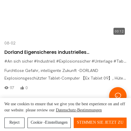
00:12
08-02
Dorland Eigensicheres industrielles
explosionsgeschütztes Pad Ex Tablet 09
#An sich sicher
#Industriell
#Explosionssicher
#Unterlage
#Tablette
Furchtlose Gefahr, intelligente Zukunft -DORLAND
Explosionsgeschützter Tablet-Computer 【Ex Tablet 09】, Hüter
der Arbeitssicherheit!
97
0
We use cookies to ensure that we give you the best experience on and off
our website. please review our
Datenschutz-Bestimmungen
Beijing Dorland
System Control Technology Co.,
Copyright © 2026
Ltd.
-
www.dorland-ex.com
|
Sitemap
|
Datenschutzerklärung
Reject
Cookie -Einstellungen
STIMMEN SIE JETZT ZU